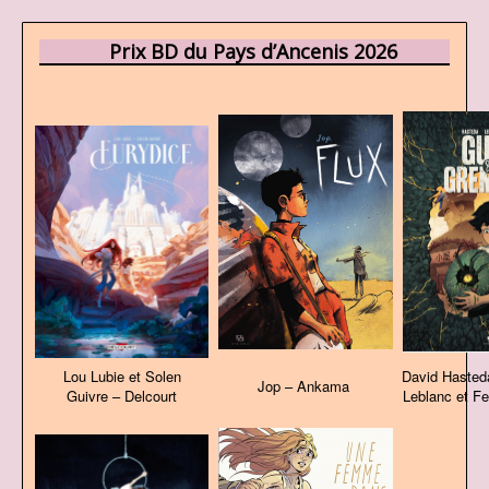
Prix BD du Pays d’Ancenis 2026
Lou Lubie et Solen
David Hasted
Jop – Ankama
Guivre – Delcourt
Leblanc et F