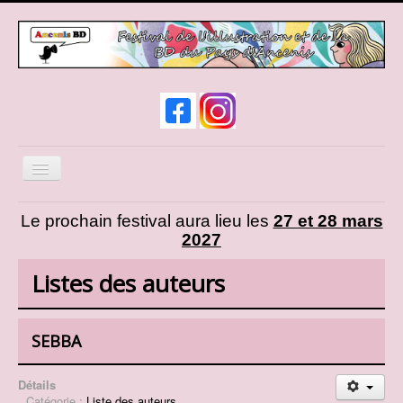
Basculer
la
navigation
News
Le prochain festival aura lieu les
27 et 28 mars
2027
Infos pratiques
Expos et animations
Listes des auteurs
Liste des auteurs
Liste des exposants
SEBBA
Cosplay
Détails
Présentation d'AncenisBD
Catégorie :
Liste des auteurs