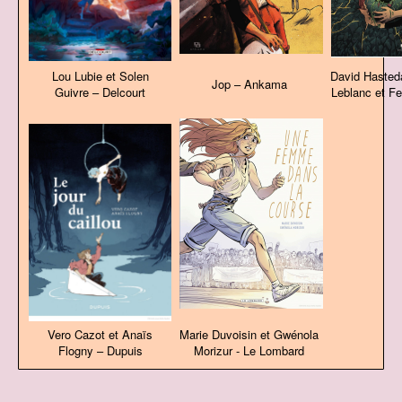
Lou Lubie et Solen
David Hasted
Jop – Ankama
Guivre – Delcourt
Leblanc et F
Vero Cazot et Anaïs
Marie Duvoisin et Gwénola
Flogny – Dupuis
Morizur - Le Lombard