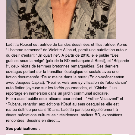
Laëtitia Rouxel est autrice de bandes dessinées et illustratrice. Après
"L'homme semence" de Violette Ailhaud, parait une autofiction autour
du désir d'enfant "Un quart né". À partir de 2016, elle publie "Des
graines sous la neige" (prix de la BD embarquée à Brest), et "Brigande
!", deux récits de femmes bretonnes remarquables. Ses derniers
ouvrages portent sur la transition écologique et sociale avec une
fiction documentée "Deux mains dans la terre" (En co-scénarisation
avec Jacques Caplat), "Pépille, vers une sylvilisation de l'abondance"
auto-fiction joyeuse sur les forêts gourmandes, et "Chiche !" un
reportage en immersion dans un jardin communal solidaire.
Elle a aussi publié deux albums pour enfant : "Esther Volauvent" et
"Rubans, renards" aux éditions l'Oeuf au sein desquelles elle est
restée éditrice pendant 10 ans. Laëtitia participe régulièrement à
divers médiations culturelles : résidences, ateliers BD, expositions,
rencontres, dessins en direct...
Ses publications :