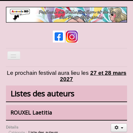
Basculer
la
navigation
News
Le prochain festival aura lieu les
27 et 28 mars
2027
Infos pratiques
Expos et animations
Listes des auteurs
Liste des auteurs
Liste des exposants
ROUXEL Laetitia
Cosplay
Détails
Présentation d'AncenisBD
Catégorie :
Liste des auteurs