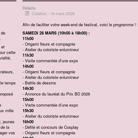
Détails
Création : 16 mars 2026
Afin de faciliter votre week-end de festival, voici le programme ! :
 de
SAMEDI 28 MARS (10h00 à 18h00) :
.
11h00
- Origami fleurs et compagnie
 et
- Atelier du coloriste enlumineur
our cette
11h30
ialité,
- Visite commentée d’une expo
14h00
trateurs,
- Origami fleurs et compagnie
- Atelier du coloriste enlumineur
 le temps
- Battle de dessins
14h30
 proposé
- Annonce du lauréat du Prix BD 2026
15h00
e
- Visite commentée d’une expo
ux mille
15h30
- Atelier du coloriste enlumineur
, jeunes
16h00
 de la
- Défilé et concours de Cosplay
tager vos
- Origami fleurs et compagnie