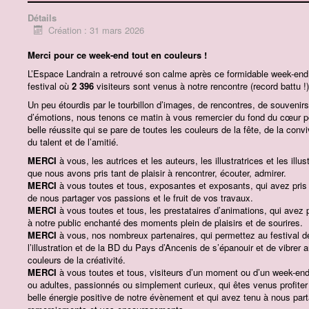
Détails
Création : 31 mars 2026
Merci pour ce week-end tout en couleurs !
L’Espace Landrain a retrouvé son calme après ce formidable week-end
festival où
2 396
visiteurs sont venus à notre rencontre (record battu !)
Un peu étourdis par le tourbillon d’images, de rencontres, de souvenirs
d’émotions, nous tenons ce matin à vous remercier du fond du cœur p
belle réussite qui se pare de toutes les couleurs de la fête, de la conviv
du talent et de l’amitié.
MERCI
à vous, les autrices et les auteurs, les illustratrices et les illus
que nous avons pris tant de plaisir à rencontrer, écouter, admirer.
MERCI
à vous toutes et tous, exposantes et exposants, qui avez pris
de nous partager vos passions et le fruit de vos travaux.
MERCI
à vous toutes et tous, les prestataires d’animations, qui avez
à notre public enchanté des moments plein de plaisirs et de sourires.
MERCI
à vous, nos nombreux partenaires, qui permettez au festival d
l’illustration et de la BD du Pays d’Ancenis de s’épanouir et de vibrer a
couleurs de la créativité.
MERCI
à vous toutes et tous, visiteurs d’un moment ou d’un week-end
ou adultes, passionnés ou simplement curieux, qui êtes venus profiter
belle énergie positive de notre évènement et qui avez tenu à nous par