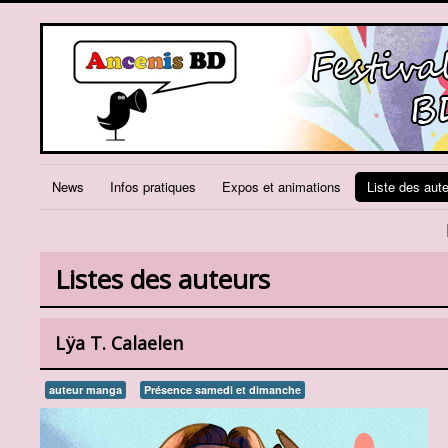
News
Infos pratiques
Expos et animations
Liste des aut
Listes des auteurs
Lÿa T. Calaelen
auteur manga
Présence samedi et dimanche