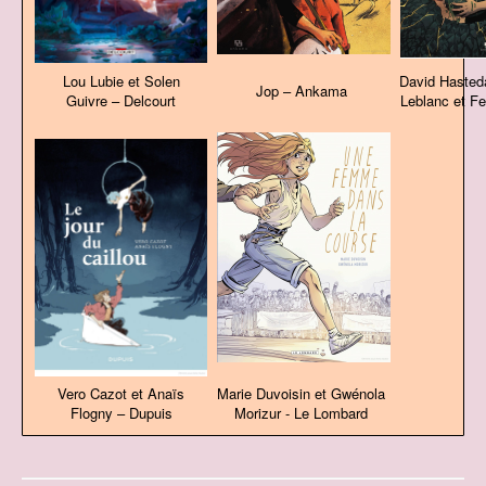
Lou Lubie et Solen
David Hasted
Jop – Ankama
Guivre – Delcourt
Leblanc et F
Vero Cazot et Anaïs
Marie Duvoisin et Gwénola
Flogny – Dupuis
Morizur - Le Lombard