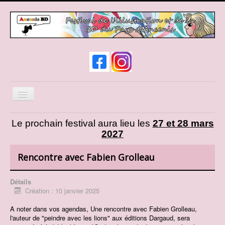
Basculer
la
navigation
News
Le prochain festival aura lieu les
27 et 28 mars
2027
Infos pratiques
Expos et animations
Rencontre avec Fabien Grolleau
Liste des auteurs
Détails
Liste des exposants
Création : 10 janvier 2025
Cosplay
A noter dans vos agendas, Une rencontre avec Fabien Grolleau,
l'auteur de "peindre avec les lions" aux éditions Dargaud, sera
Présentation d'AncenisBD